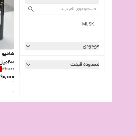
MUSK
موجودی
شامپو ر
200میل و اقتصادی مارک موسک
محدوده قیمت
%
890,000
90,000