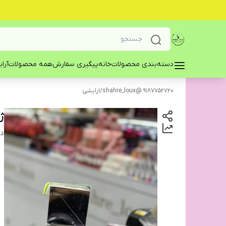
دسته‌بندی محصولات
خانه
پیگیری سفارش
همه محصولات
آرا
9187752720 @shahre_loux
/
ارایشی
ژ
دس