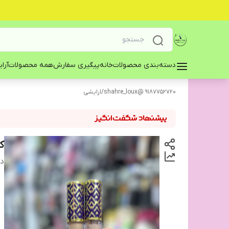
دسته‌بندی محصولات
خانه
پیگیری سفارش
همه محصولات
آرا
9187752720 @shahre_loux
/
ارایشی
ک
دس