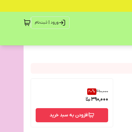
ورود | ثبت‌نام
20
%
490,000
390,000
افزودن به سبد خرید