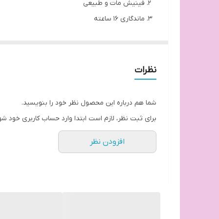
فینیش مات و طبیعی
ماندگاری 16 ساعته
ضد آب
حجم:
10میلی لیتر
تاریخ انقضا:
6 ماه پس از باز شدن درب محصول
نظرات
حاوی:
شی باتر، کره انبه، عصاره شیرین بیان
کشور مبدا برند:
آمریکا
شما هم درباره این محصول نظر خود را بنویسید.
برای آشنایی بیشتر و نحوه مصرف کانسیلر تارت می تو
برای ثبت نظر، لازم است ابتدا وارد حساب کاربری خود شو
افزودن نظر