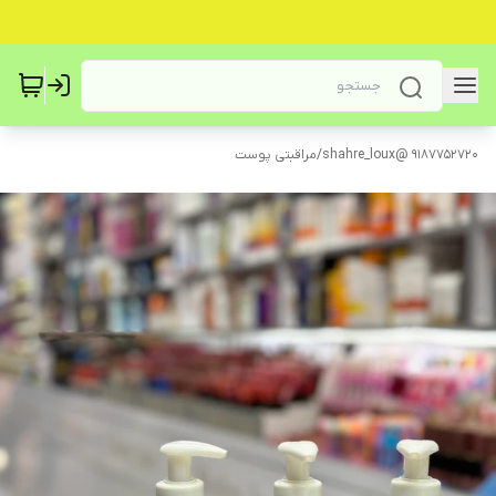
9187752720 @shahre_loux
/
مراقبتی پوست