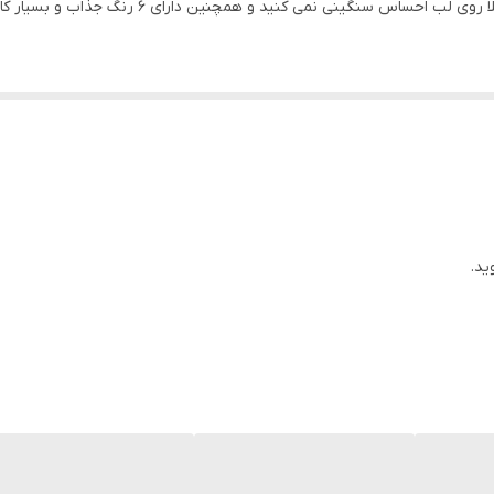
رژلب مایع جالیوس دارای بافت بسیار سبکی است که ا
رژلب مایع جالیوس ضدآب بوده و دارای رایحه 
جالیوس به هیچ عنوان روی لب های شما پوسته نمیشود و ترک نمیخورد.
ید.