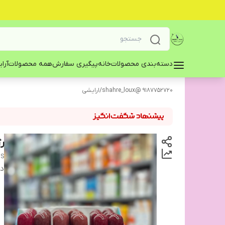
دسته‌بندی محصولات
خانه
پیگیری سفارش
همه محصولات
آرا
9187752720 @shahre_loux
/
ارایشی
ر
US
دس