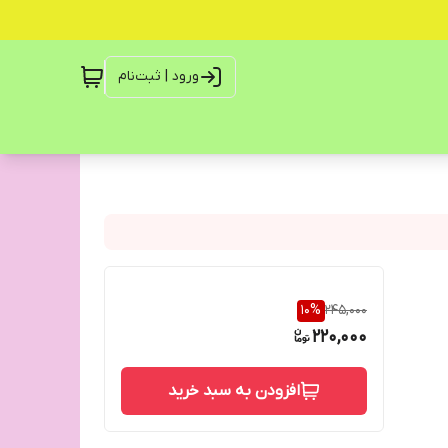
ورود | ثبت‌نام
10
%
245,000
220,000
افزودن به سبد خرید