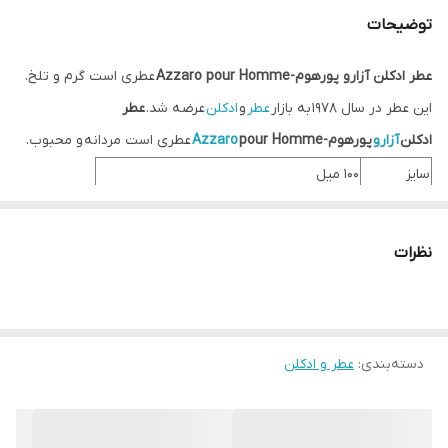
توضیحات
عطر ادکلن آزارو پورهوم-Azzaro pour Homme
عطری است گرم و تلخ.
این عطر در سال 1978 به بازار
عطر
و
ادکلن
عرضه شد.
عطر
ادکلن
آزارو
پورهوم-
pour Homme
Azzaro
عطری است مردانه و محبوب.
سایز
100 میل
طبع
گرم و تلخ
گروه بویایی
معطر گونه های سرخسی
نظرات
عطار
جرارد آنتونی , مارتین هایدنرایک , ریچارد ویتز
جنسیت
مردانه
نوع عطر
ادو تویلت
دسته‌بندی
:
عطر و ادکلن
فصل
فصول سرد
ماندگاری
بسیار خوب