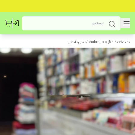
9187752720 @shahre_loux
/
عطر و ادکلن