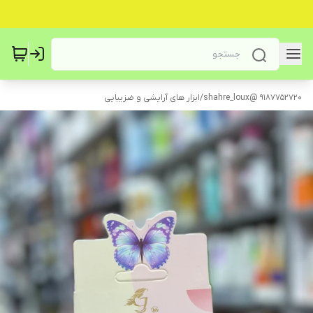
9187752720 @shahre_loux
/
ابزار های آرایشی و ضزیبایی