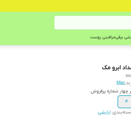
یشی برقی
مراقبتی پوست
داد ابرو مک
MA
ند:
Mac
 چهار شماره پرفروش
4
ته‌بندی
:
ارایشی