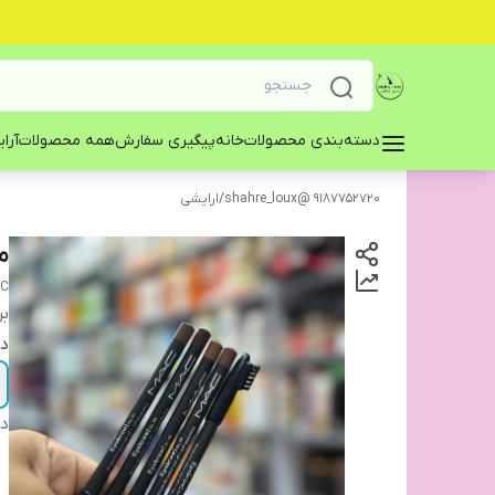
دسته‌بندی محصولات
خانه
پیگیری سفارش
همه محصولات
آرا
9187752720 @shahre_loux
/
ارایشی
م
C
بر
در
دس