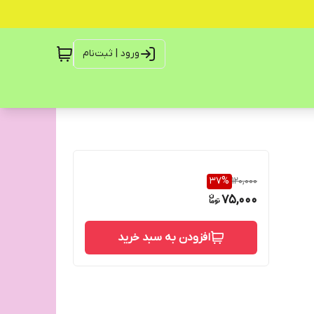
ورود | ثبت‌نام
37
%
120,000
75,000
افزودن به سبد خرید