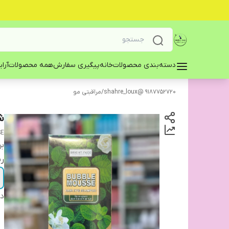
دسته‌بندی محصولات
خانه
پیگیری سفارش
همه محصولات
آرا
9187752720 @shahre_loux
/
مراقبتی مو
شا
SE
بر
رن
دس