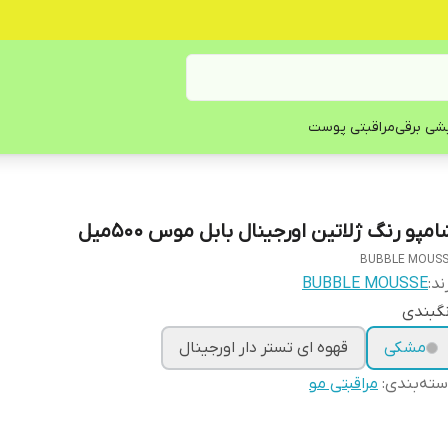
یشی برقی
مراقبتی پوست
مپو رنگ ژلاتین اورجینال بابل موس 500میل
BUBBLE MOUS
ند:
BUBBLE MOUSSE
گبندی
مشکی
قهوه ای تستر دار اورجینال
ته‌بندی
:
مراقبتی مو