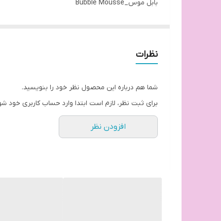
بابل موس_Bubble Mousse
رنگ
مشکی
اصالت محصول
نظرات
اورجینال
حجم
شما هم درباره این محصول نظر خود را بنویسید.
۵۰۰ میل
برای ثبت نظر، لازم است ابتدا وارد حساب کاربری خود شو
ساخت
افزودن نظر
انگلستان
کاربرد
رنگ مو
نوع
پمپی
شامپو رنگ گیاهی بابل موس معروف ب شامپو رنگ ژلات