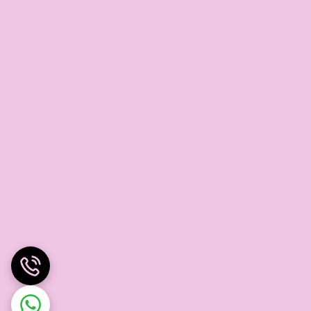
 •
 مو مشکی گیاهی ژلاتین •
ت.