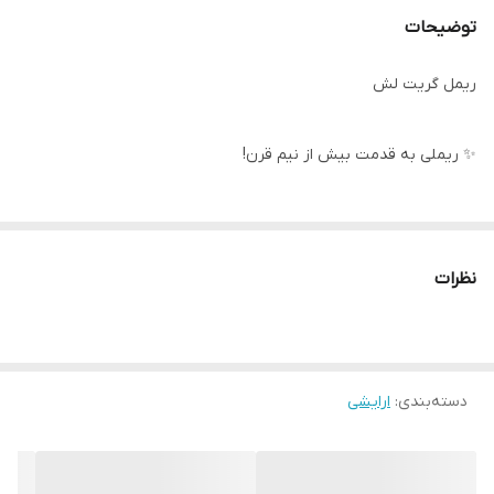
توضیحات
ریمل گریت لش
✨ ریملی به قدمت بیش از نیم قرن!
گریت لش بیش از 50 ساله که یکی از اصلی‌ترین و ثابت ترین آیتم های
آرایش چشم در کیف آرایشی خانوما بوده
نظرات
به دلیل اینکه :
💫 بدون ایجاد چسبندگی روی مژه ها و احساس سنگینی باعث افزایش
دسته‌بندی
:
ارایشی
حجم و قد مژه ها میشه
💫 باعث حفظ ظاهر طبیعی مژه ها در کنار جلوه پرپشت و زیبا