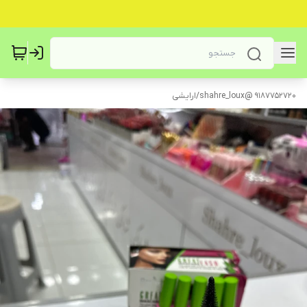
9187752720 @shahre_loux
/
ارایشی