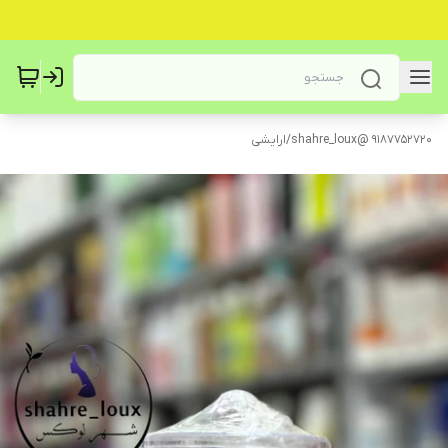
9187752720 @shahre_loux
/
ارایشی