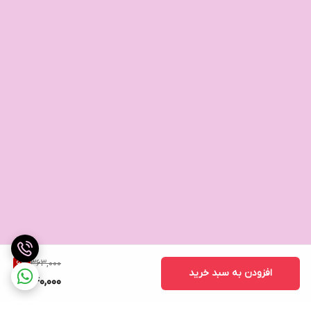
363,000
6
%
افزودن به سبد خرید
340,000