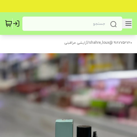
9187752720 @shahre_loux
/
آرایشی مراقبتی