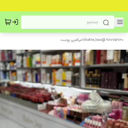
9187752720 @shahre_loux
/
مراقبتی پوست