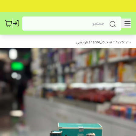
9187752720 @shahre_loux
/
ارایشی