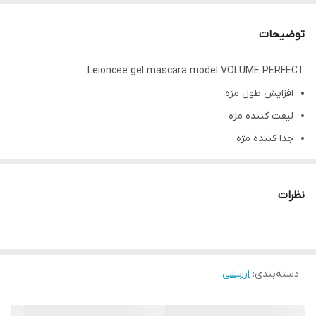
توضیحات
Leioncee gel mascara model VOLUME PERFECT
افزایش طول مژه
لیفت کننده مژه
جدا کننده مژه
بدون ریزش
حاوی مواد بلند کننده مژه
نظرات
ضد حساسیت مژه
ضدآب و ۲۴ ساعته
پوشش تمام مژه ها حتی مژه هاریز و کوتاه
دسته‌بندی
:
ارایشی
عدم ایجاد ماسیدگی بر روی مژه
انقضا. 9.2028